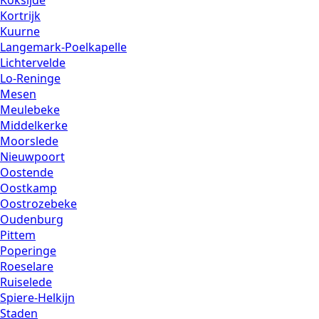
Kortrijk
Kuurne
Langemark-Poelkapelle
Lichtervelde
Lo-Reninge
Mesen
Meulebeke
Middelkerke
Moorslede
Nieuwpoort
Oostende
Oostkamp
Oostrozebeke
Oudenburg
Pittem
Poperinge
Roeselare
Ruiselede
Spiere-Helkijn
Staden