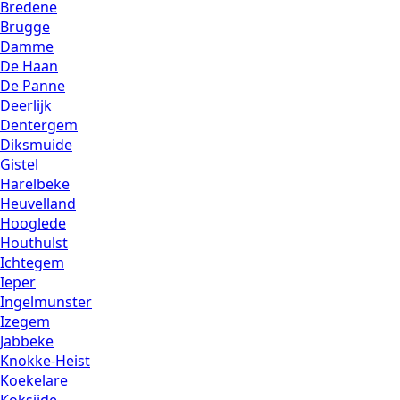
Bredene
Brugge
Damme
De Haan
De Panne
Deerlijk
Dentergem
Diksmuide
Gistel
Harelbeke
Heuvelland
Hooglede
Houthulst
Ichtegem
Ieper
Ingelmunster
Izegem
Jabbeke
Knokke-Heist
Koekelare
Koksijde