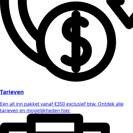
Tarieven
Een all inn pakket vanaf €350 exclusief btw. Ontdek alle
tarieven en mogelijkheden hier.