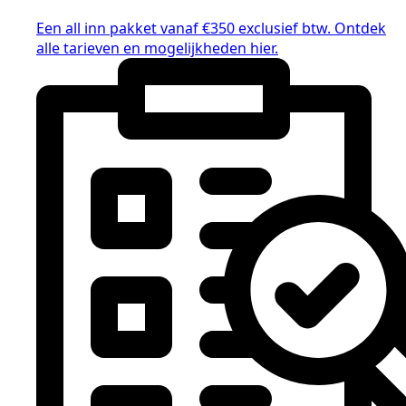
Een all inn pakket vanaf €350 exclusief btw. Ontdek
alle tarieven en mogelijkheden hier.