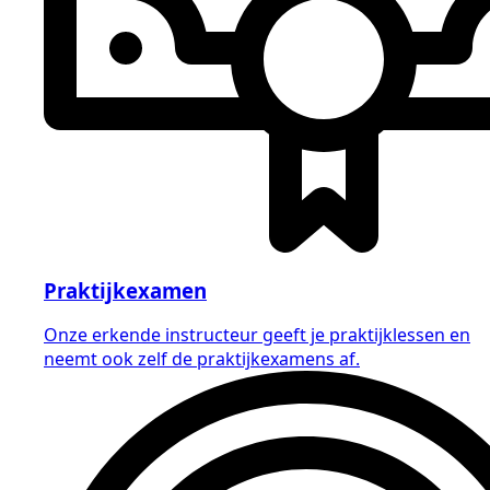
Praktijkexamen
Onze erkende instructeur geeft je praktijklessen en
neemt ook zelf de praktijkexamens af.