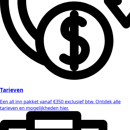
Tarieven
Een all inn pakket vanaf €350 exclusief btw. Ontdek alle
tarieven en mogelijkheden hier.