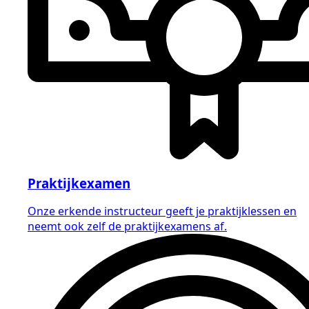
Praktijkexamen
Onze erkende instructeur geeft je praktijklessen en
neemt ook zelf de praktijkexamens af.