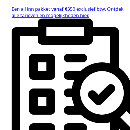
Een all inn pakket vanaf €350 exclusief btw. Ontdek
alle tarieven en mogelijkheden hier.